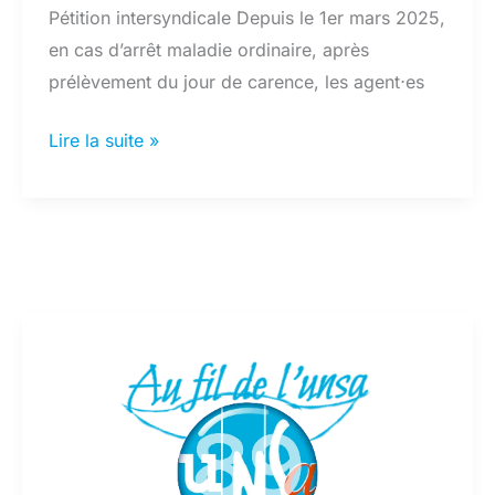
Pétition intersyndicale Depuis le 1er mars 2025,
en cas d’arrêt maladie ordinaire, après
prélèvement du jour de carence, les agent⋅es
Pétition
Lire la suite »
pour
le
maintien
de
la
rémunération
à
100%
en
cas
de