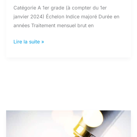
Catégorie A 1er grade (à compter du 1er
janvier 2024) Échelon Indice majoré Durée en
années Traitement mensuel brut en
Grille
Lire la suite »
indiciaire
catégorie
A