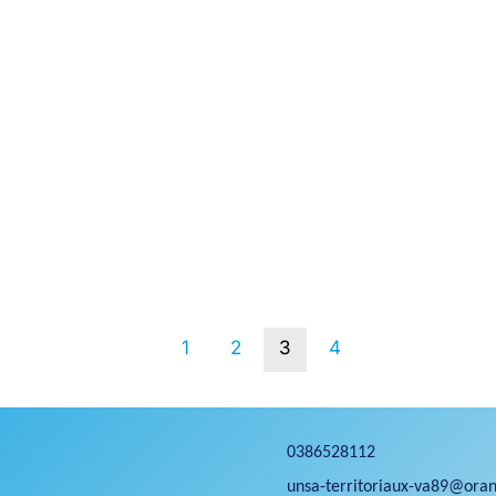
1
2
3
4
0386528112
unsa-territoriaux-va89@oran