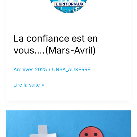
maladie
et
pour
l’abrogation
La confiance est en
du
vous….(Mars-Avril)
jour
de
Archives 2025
/
UNSA_AUXERRE
carence
La
Lire la suite »
confiance
est
en
vous….
(Mars-