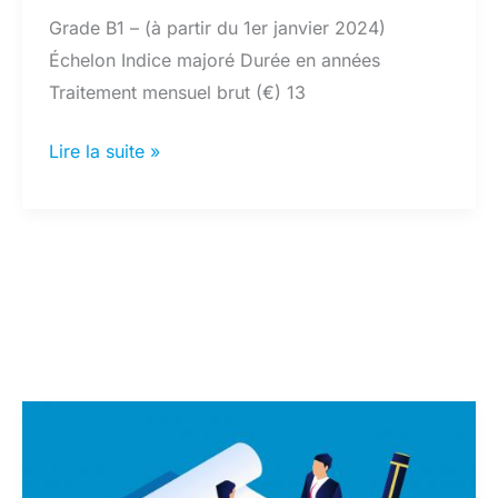
Grade B1 – (à partir du 1er janvier 2024)
Échelon Indice majoré Durée en années
Traitement mensuel brut (€) 13
Grille
Lire la suite »
indiciaire
catégorie
B