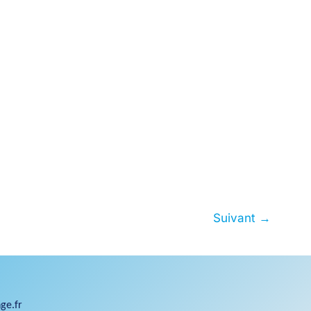
Suivant
→
ge.fr