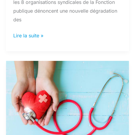
les 8 organisations syndicales de la Fonction
publique dénoncent une nouvelle dégradation
des
Lettre
Lire la suite »
ouverte
de
l’intersyndicale
au
ministre
de
le
Fonction
Publique