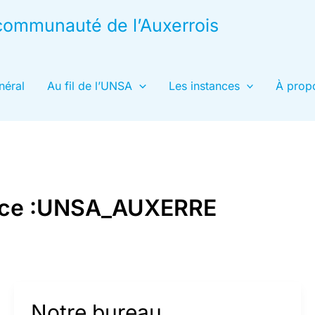
& communauté de l’Auxerrois
néral
Au fil de l’UNSA
Les instances
À prop
rice :UNSA_AUXERRE
Notre bureau