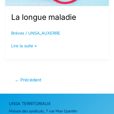
La longue maladie
Brèves
/
UNSA_AUXERRE
La
Lire la suite »
longue
maladie
←
Précédent
UNSA TERRITORIAUX
Maison des syndicats, 7 rue Max Quentin