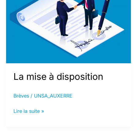
La mise à disposition
Brèves
/
UNSA_AUXERRE
La
Lire la suite »
mise
à