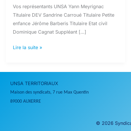
Vos représentants UNSA Yann Meyrignac
Titulaire DEV Sandrine Carroué Titulaire Petite
enfance Jérôme Barberis Titulaire Etat civil
Dominique Cagnat Suppléant […]
Nos
Lire la suite »
élus
UNSA TERRITORIAUX
Maison des syndicats, 7 rue Max Quentin
89000 AUXERRE
© 2026 Syndicat