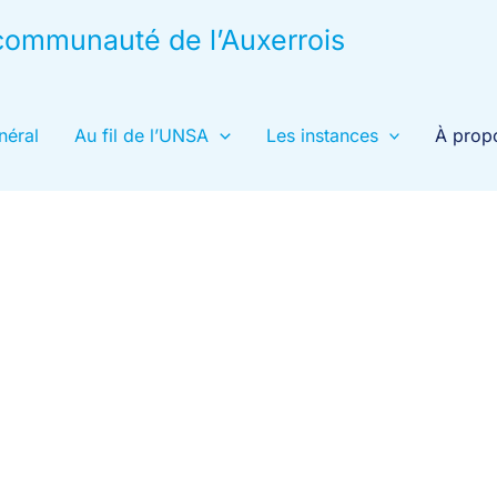
& communauté de l’Auxerrois
néral
Au fil de l’UNSA
Les instances
À prop