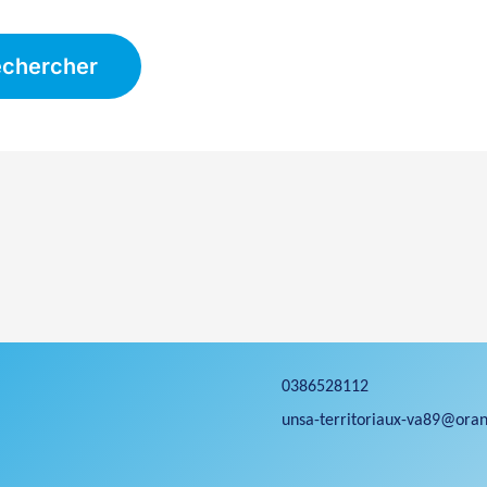
0386528112
unsa-territoriaux-va89@oran