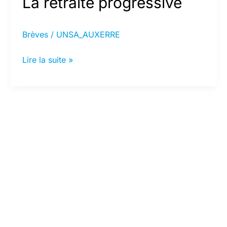
La retraite progressive
Brèves
/
UNSA_AUXERRE
La
Lire la suite »
retraite
progressive