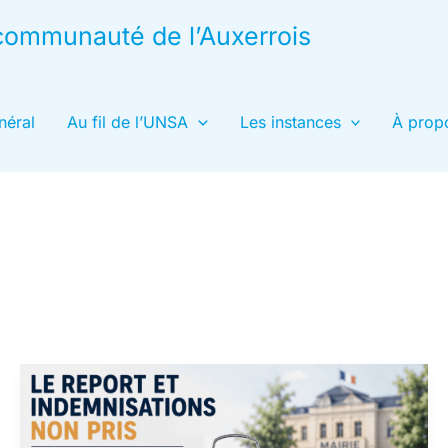
& communauté de l’Auxerrois
néral
Au fil de l’UNSA
Les instances
À prop