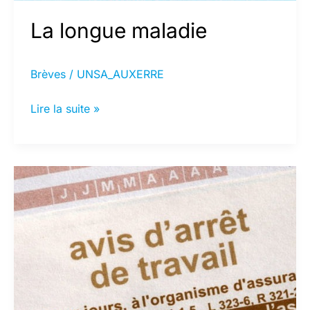
La longue maladie
Brèves
/
UNSA_AUXERRE
La
Lire la suite »
longue
maladie