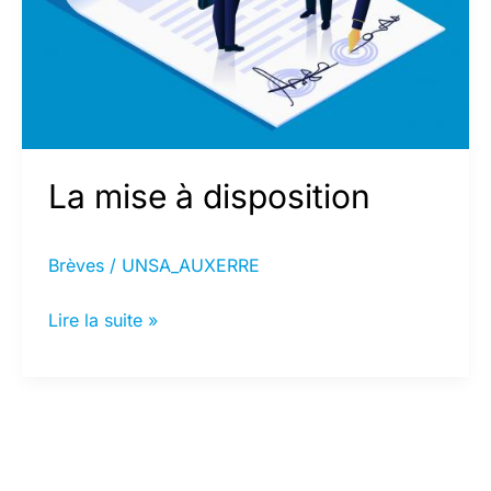
La mise à disposition
Brèves
/
UNSA_AUXERRE
La
Lire la suite »
mise
à
disposition