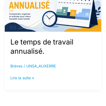
Le temps de travail
annualisé.
Brèves
/
UNSA_AUXERRE
Le
Lire la suite »
temps
de
travail
annualisé.