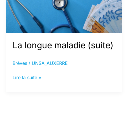
La longue maladie (suite)
Brèves
/
UNSA_AUXERRE
La
Lire la suite »
longue
maladie
(suite)