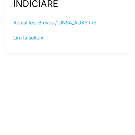
INDICIARE
Actualités
,
Brèves
/
UNSA_AUXERRE
LA
Lire la suite »
NOUVELLE
BONIFICATION
INDICIARE