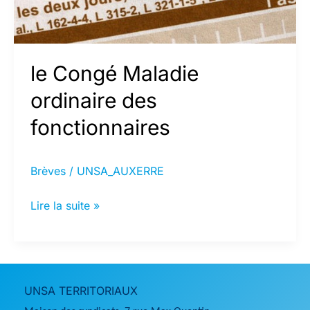
le Congé Maladie
ordinaire des
fonctionnaires
Brèves
/
UNSA_AUXERRE
le
Lire la suite »
Congé
Maladie
ordinaire
des
UNSA TERRITORIAUX
fonctionnaires