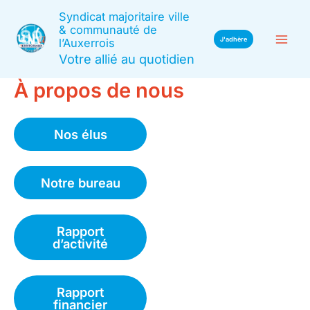
Aller
Syndicat majoritaire ville
au
& communauté de
J'adhère
l’Auxerrois
contenu
Votre allié au quotidien
À propos de nous
Nos élus
Notre bureau
Rapport
d’activité
Rapport
financier