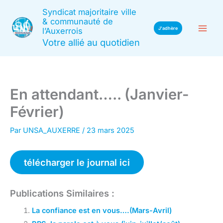
Aller
Syndicat majoritaire ville
au
& communauté de
J'adhère
l’Auxerrois
contenu
Votre allié au quotidien
En attendant….. (Janvier-
Février)
Par
UNSA_AUXERRE
/
23 mars 2025
télécharger le journal ici
Publications Similaires :
La confiance est en vous….(Mars-Avril)